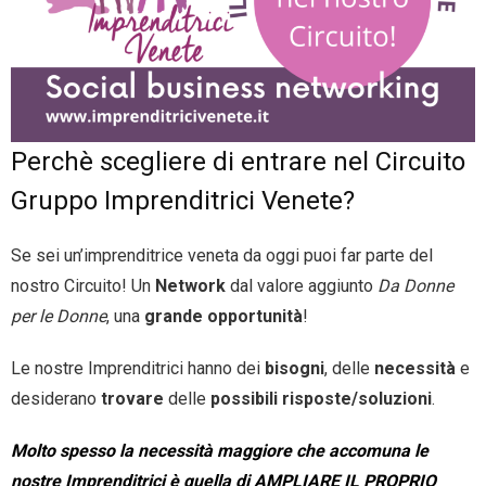
- Entra nel Circuito
Contatti
Perchè scegliere di entrare nel Circuito
Gruppo Imprenditrici Venete?
Se sei un’imprenditrice veneta da oggi puoi far parte del
nostro Circuito! Un
Network
dal valore aggiunto
Da Donne
per le Donne
, una
grande opportunità
!
Le nostre Imprenditrici hanno dei
bisogni
, delle
necessità
e
desiderano
trovare
delle
possibili risposte/soluzioni
.
Molto spesso la necessità maggiore che accomuna le
nostre Imprenditrici è quella di AMPLIARE IL PROPRIO