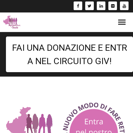
Blog
FAI UNA DONAZIONE E ENTR
Eventi
A NEL CIRCUITO GIV!
Bandi
Formazione
- Corsi/Webinar
Rassegna Stampa
Libri
Fai una Donazione e entra nel Circuito GIV!