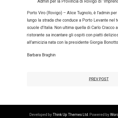
Admin per la Provincia di Rovigo di “Imprend
Porto Viro (Rovigo) – Alice Tugnolo, è l’admin per l
lungo la strada che conduce a Porto Levante nel ter
scuole d’Italia. Non ultima quella di Carlo Cracco a
ristorante sa incantare gli ospiti con piatti delizi
all’amicizia nata con la presidente Giorgia Bonotto
Barbara Braghin
PREV POST
Developed by
Think Up Themes Ltd
. Powered by
Wor