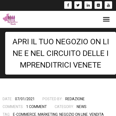
Blog
APRI IL TUO NEGOZIO ON LI
Eventi
NE E NEL CIRCUITO DELLE I
Bandi
MPRENDITRICI VENETE
Formazione
- Corsi/Webinar
Rassegna Stampa
Libri
DATE:
07/01/2021
POSTED BY:
REDAZIONE
COMMENTS:
1
COMMENT
CATEGORY:
NEWS
Fai una Donazione e entra nel Circuito GIV!
TAG:
E-COMMERCE
,
MARKETING
,
NEGOZIO ON LINE
,
VENDITA