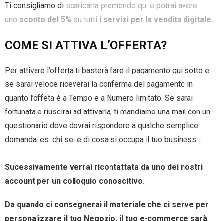
Ti consigliamo di
scaricarla premendo qui e potrai avere
uno
sconto del 5%
su tutti i
servizi per la vendita digitale.
COME SI ATTIVA L’OFFERTA?
Per attivare l’offerta ti basterà fare il pagamento qui sotto e
se sarai veloce riceverai la conferma del pagamento in
quanto l’offeta è a Tempo e a Numero limitato. Se sarai
fortunata e riuscirai ad attivarla, ti mandiamo una mail con un
questionario dove dovrai rispondere a qualche semplice
domanda, es: chi sei e di cosa si occupa il tuo business…
Sucessivamente verrai ricontattata da uno dei nostri
account per un colloquio conoscitivo.
Da quando ci consegnerai il materiale che ci serve per
personalizzare il tuo Negozio, il tuo e-commerce sarà