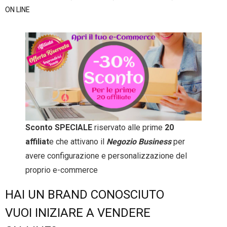
ON LINE
- Entra nel Circuito
Contatti
Sconto SPECIALE
riservato alle prime
20
affiliat
e che attivano il
Negozio Business
per
avere configurazione e personalizzazione del
proprio e-commerce
HAI UN BRAND CONOSCIUTO
VUOI INIZIARE A VENDERE