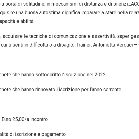
n una sorta di solitudine, in meccanismi di distanza e di silenz
isire una buona autostima significa imparare a stare nella relaz
pacità e abilità.
ma, acquisire le tecniche di comunicazione e assertività, saper ge
in cui ti senti in difficoltà o a disagio…Trainer: Antonietta Verdu
 Venete che hanno sottoscritto l’iscrizione nel 2022
 Venete che hanno rinnovato l’iscrizione per l’anno corrente.
i Euro 25,00/a incontro.
lità di iscrizione e pagamento.