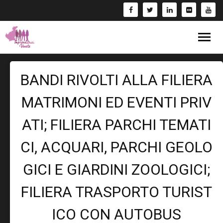
Blog
BANDI RIVOLTI ALLA FILIERA
Eventi
MATRIMONI ED EVENTI PRIV
Bandi
ATI; FILIERA PARCHI TEMATI
Formazione
CI, ACQUARI, PARCHI GEOLO
- Corsi/Webinar
Rassegna Stampa
GICI E GIARDINI ZOOLOGICI;
FILIERA TRASPORTO TURIST
Libri
ICO CON AUTOBUS
Fai una Donazione e entra nel Circuito GIV!