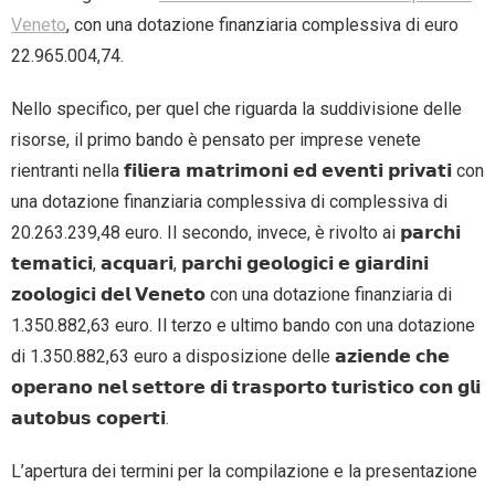
Veneto
, con una dotazione finanziaria complessiva di euro
22.965.004,74.
Nello specifico, per quel che riguarda la suddivisione delle
risorse, il primo bando è pensato per imprese venete
rientranti nella 𝗳𝗶𝗹𝗶𝗲𝗿𝗮 𝗺𝗮𝘁𝗿𝗶𝗺𝗼𝗻𝗶 𝗲𝗱 𝗲𝘃𝗲𝗻𝘁𝗶 𝗽𝗿𝗶𝘃𝗮𝘁𝗶 con
una dotazione finanziaria complessiva di complessiva di
20.263.239,48 euro. Il secondo, invece, è rivolto ai 𝗽𝗮𝗿𝗰𝗵𝗶
𝘁𝗲𝗺𝗮𝘁𝗶𝗰𝗶, 𝗮𝗰𝗾𝘂𝗮𝗿𝗶, 𝗽𝗮𝗿𝗰𝗵𝗶 𝗴𝗲𝗼𝗹𝗼𝗴𝗶𝗰𝗶 𝗲 𝗴𝗶𝗮𝗿𝗱𝗶𝗻𝗶
𝘇𝗼𝗼𝗹𝗼𝗴𝗶𝗰𝗶 𝗱𝗲𝗹 𝗩𝗲𝗻𝗲𝘁𝗼 con una dotazione finanziaria di
1.350.882,63 euro. Il terzo e ultimo bando con una dotazione
di 1.350.882,63 euro a disposizione delle 𝗮𝘇𝗶𝗲𝗻𝗱𝗲 𝗰𝗵𝗲
𝗼𝗽𝗲𝗿𝗮𝗻𝗼 𝗻𝗲𝗹 𝘀𝗲𝘁𝘁𝗼𝗿𝗲 𝗱𝗶 𝘁𝗿𝗮𝘀𝗽𝗼𝗿𝘁𝗼 𝘁𝘂𝗿𝗶𝘀𝘁𝗶𝗰𝗼 𝗰𝗼𝗻 𝗴𝗹𝗶
𝗮𝘂𝘁𝗼𝗯𝘂𝘀 𝗰𝗼𝗽𝗲𝗿𝘁𝗶.
L’apertura dei termini per la compilazione e la presentazione