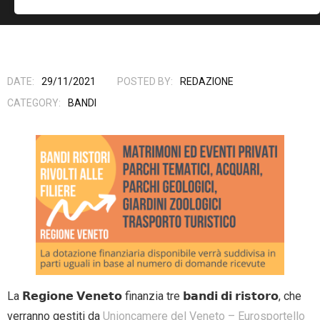
- Entra nel Circuito
Contatti
DATE:
29/11/2021
POSTED BY:
REDAZIONE
CATEGORY:
BANDI
La 𝗥𝗲𝗴𝗶𝗼𝗻𝗲 𝗩𝗲𝗻𝗲𝘁𝗼 finanzia tre 𝗯𝗮𝗻𝗱𝗶 𝗱𝗶 𝗿𝗶𝘀𝘁𝗼𝗿𝗼, che
verranno gestiti da
Unioncamere del Veneto – Eurosportello