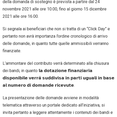
della domanda di sostegno è prevista a partire dal 24
novembre 2021 alle ore 10.00, fino al giorno 15 dicembre
2021 alle ore 16.00.
Si segnala ai beneficiari che non si tratta di un “Click Day” e
pertanto non avrà importanza l’ordine cronologico di arrivo
delle domande, in quanto tutte quelle ammissibili verranno
finanziate.
L’ammontare del contributo verrà determinato alla chiusura
dei bandi, in quanto 𝗹𝗮 𝗱𝗼𝘁𝗮𝘇𝗶𝗼𝗻𝗲 𝗳𝗶𝗻𝗮𝗻𝘇𝗶𝗮𝗿𝗶𝗮
𝗱𝗶𝘀𝗽𝗼𝗻𝗶𝗯𝗶𝗹𝗲 𝘃𝗲𝗿𝗿𝗮̀ 𝘀𝘂𝗱𝗱𝗶𝘃𝗶𝘀𝗮 𝗶𝗻 𝗽𝗮𝗿𝘁𝗶 𝘂𝗴𝘂𝗮𝗹𝗶 𝗶𝗻 𝗯𝗮𝘀𝗲
𝗮𝗹 𝗻𝘂𝗺𝗲𝗿𝗼 𝗱𝗶 𝗱𝗼𝗺𝗮𝗻𝗱𝗲 𝗿𝗶𝗰𝗲𝘃𝘂𝘁𝗲.
La presentazione delle domande avviene in modalità
telematica attraverso un portale dedicato all’iniziativa, si
invita pertanto a leggere attentamente i contenuti dei bandi e