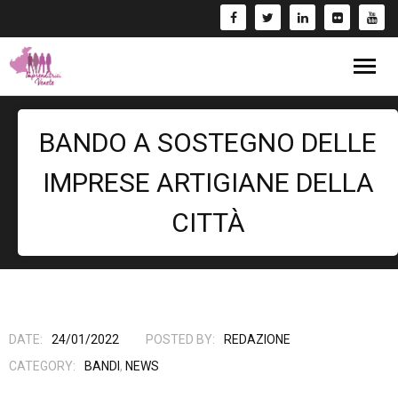
Blog
BANDO A SOSTEGNO DELLE
Eventi
IMPRESE ARTIGIANE DELLA
Bandi
CITTÀ
Formazione
- Corsi/Webinar
Rassegna Stampa
Libri
DATE:
24/01/2022
POSTED BY:
REDAZIONE
CATEGORY:
BANDI
,
NEWS
Fai una Donazione e entra nel Circuito GIV!