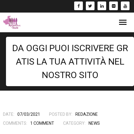
Blog
DA OGGI PUOI ISCRIVERE GR
Eventi
ATIS LA TUA ATTIVITÀ NEL
Bandi
NOSTRO SITO
Formazione
- Corsi/Webinar
Rassegna Stampa
Libri
DATE:
07/03/2021
POSTED BY:
REDAZIONE
COMMENTS:
1
COMMENT
CATEGORY:
NEWS
Fai una Donazione e entra nel Circuito GIV!