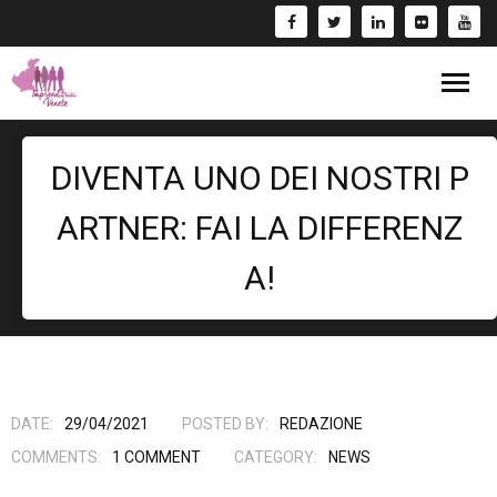
Blog
DIVENTA UNO DEI NOSTRI P
Eventi
ARTNER: FAI LA DIFFERENZ
Bandi
A!
Formazione
- Corsi/Webinar
Rassegna Stampa
Libri
DATE:
29/04/2021
POSTED BY:
REDAZIONE
COMMENTS:
1
COMMENT
CATEGORY:
NEWS
Fai una Donazione e entra nel Circuito GIV!