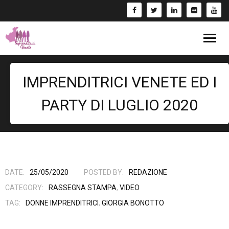
Blog
IMPRENDITRICI VENETE ED I
Eventi
PARTY DI LUGLIO 2020
Bandi
Formazione
- Corsi/Webinar
Rassegna Stampa
DATE:
25/05/2020
POSTED BY:
REDAZIONE
CATEGORY:
RASSEGNA STAMPA
,
VIDEO
Libri
TAG:
DONNE IMPRENDITRICI
,
GIORGIA BONOTTO
Fai una Donazione e entra nel Circuito GIV!