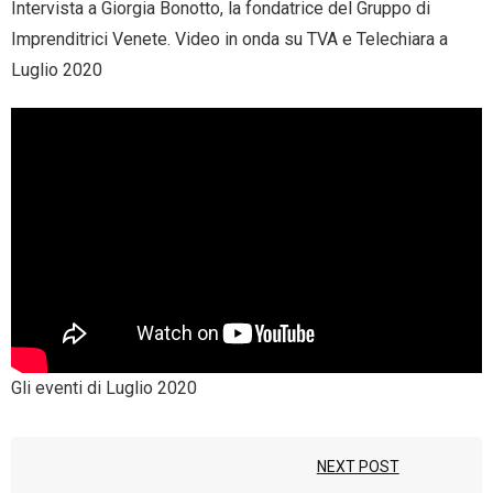
Intervista a Giorgia Bonotto, la fondatrice del Gruppo di
- Entra nel Circuito
Contatti
Imprenditrici Venete. Video in onda su TVA e Telechiara a
Luglio 2020
Gli eventi di Luglio 2020
NEXT POST