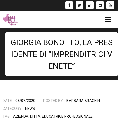
Blog
GIORGIA BONOTTO, LA PRES
Eventi
IDENTE DI “IMPRENDITRICI V
Bandi
ENETE”
Formazione
- Corsi/Webinar
Rassegna Stampa
Libri
DATE:
08/07/2020
POSTED BY:
BARBARA BRAGHIN
CATEGORY:
NEWS
Fai una Donazione e entra nel Circuito GIV!
TAG:
AZIENDA
,
DITTA
,
EDUCATRICE PROFESSIONALE.