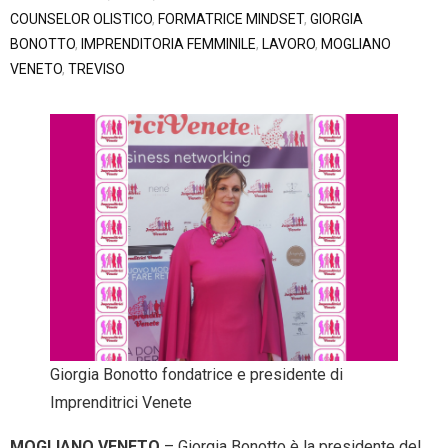
COUNSELOR OLISTICO
,
FORMATRICE MINDSET
,
GIORGIA
- Entra nel Circuito
Contatti
BONOTTO
,
IMPRENDITORIA FEMMINILE
,
LAVORO
,
MOGLIANO
VENETO
,
TREVISO
Giorgia Bonotto fondatrice e presidente di
Imprenditrici Venete
MOGLIANO VENETO
– Giorgia Bonotto è la presidente del