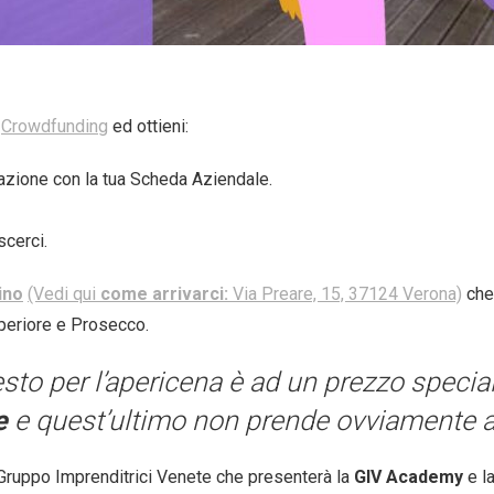
o
Crowdfunding
ed ottieni:
zazione con la tua Scheda Aziendale.
scerci.
ino
(Vedi qui
come arrivarci:
Via Preare, 15, 37124 Verona)
che
uperiore e Prosecco.
o per l’apericena è ad un prezzo speciale
te
e quest’ultimo non prende ovviamente a
 Gruppo Imprenditrici Venete che presenterà la
GIV Academy
e l