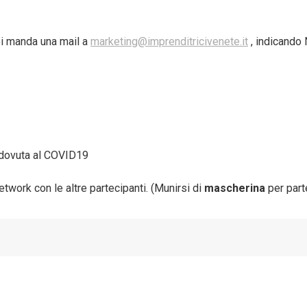
poi manda una mail a
marketing@imprenditricivenete.it
, indicando
dovuta al COVID19
etwork con le altre partecipanti. (Munirsi di
mascherina
per part