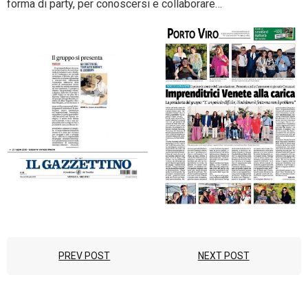
forma di party, per conoscersi e collaborare…
- Entra nel Circuito
Contatti
PREV POST
NEXT POST