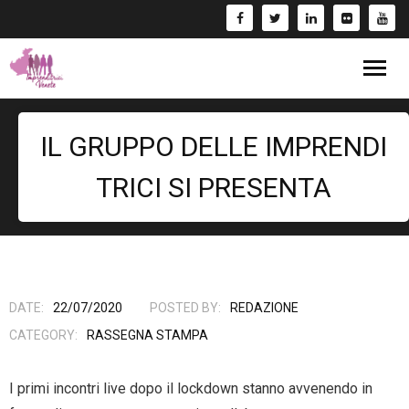
Blog
IL GRUPPO DELLE IMPRENDI
Eventi
TRICI SI PRESENTA
Bandi
Formazione
- Corsi/Webinar
Rassegna Stampa
DATE:
22/07/2020
POSTED BY:
REDAZIONE
CATEGORY:
RASSEGNA STAMPA
Libri
I primi incontri live dopo il lockdown stanno avvenendo in
Fai una Donazione e entra nel Circuito GIV!