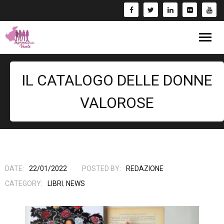
Blog
IL CATALOGO DELLE DONNE
Eventi
VALOROSE
Bandi
Formazione
- Corsi/Webinar
Rassegna Stampa
DATE:
22/01/2022
POSTED BY:
REDAZIONE
CATEGORY:
LIBRI
,
NEWS
Libri
Fai una Donazione e entra nel Circuito GIV!