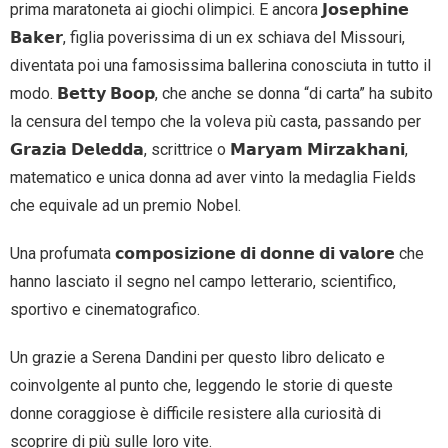
prima maratoneta ai giochi olimpici. E ancora 𝗝𝗼𝘀𝗲𝗽𝗵𝗶𝗻𝗲
𝗕𝗮𝗸𝗲𝗿, figlia poverissima di un ex schiava del Missouri,
diventata poi una famosissima ballerina conosciuta in tutto il
modo. 𝗕𝗲𝘁𝘁𝘆 𝗕𝗼𝗼𝗽, che anche se donna “di carta” ha subito
la censura del tempo che la voleva più casta, passando per
𝗚𝗿𝗮𝘇𝗶𝗮 𝗗𝗲𝗹𝗲𝗱𝗱𝗮, scrittrice o 𝗠𝗮𝗿𝘆𝗮𝗺 𝗠𝗶𝗿𝘇𝗮𝗸𝗵𝗮𝗻𝗶,
matematico e unica donna ad aver vinto la medaglia Fields
che equivale ad un premio Nobel.
Una profumata 𝗰𝗼𝗺𝗽𝗼𝘀𝗶𝘇𝗶𝗼𝗻𝗲 𝗱𝗶 𝗱𝗼𝗻𝗻𝗲 𝗱𝗶 𝘃𝗮𝗹𝗼𝗿𝗲 che
hanno lasciato il segno nel campo letterario, scientifico,
sportivo e cinematografico.
Un grazie a Serena Dandini per questo libro delicato e
coinvolgente al punto che, leggendo le storie di queste
donne coraggiose è difficile resistere alla curiosità di
scoprire di più sulle loro vite.