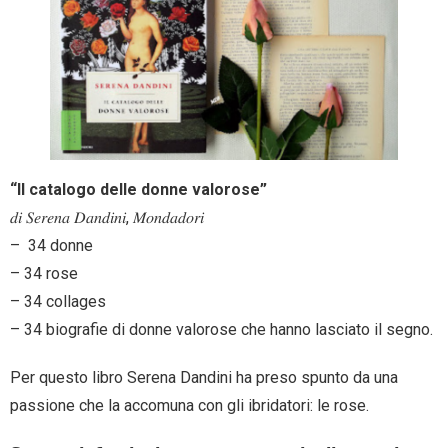
- Entra nel Circuito
Contatti
“Il catalogo delle donne valorose”
𝑑𝑖 𝑆𝑒𝑟𝑒𝑛𝑎 𝐷𝑎𝑛𝑑𝑖𝑛𝑖, 𝑀𝑜𝑛𝑑𝑎𝑑𝑜𝑟𝑖
– 34 donne
– 34 rose
– 34 collages
– 34 biografie di donne valorose che hanno lasciato il segno.
Per questo libro Serena Dandini ha preso spunto da una
passione che la accomuna con gli ibridatori: le rose.