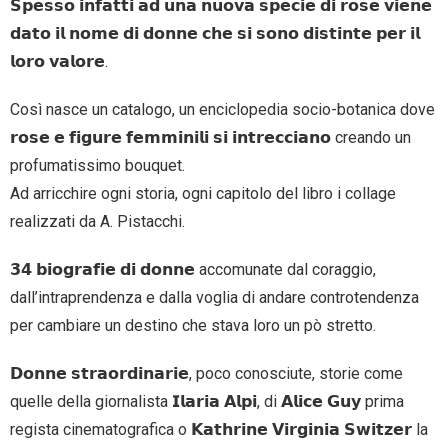
𝗦𝗽𝗲𝘀𝘀𝗼 𝗶𝗻𝗳𝗮𝘁𝘁𝗶 𝗮𝗱 𝘂𝗻𝗮 𝗻𝘂𝗼𝘃𝗮 𝘀𝗽𝗲𝗰𝗶𝗲 𝗱𝗶 𝗿𝗼𝘀𝗲 𝘃𝗶𝗲𝗻𝗲
𝗱𝗮𝘁𝗼 𝗶𝗹 𝗻𝗼𝗺𝗲 𝗱𝗶 𝗱𝗼𝗻𝗻𝗲 𝗰𝗵𝗲 𝘀𝗶 𝘀𝗼𝗻𝗼 𝗱𝗶𝘀𝘁𝗶𝗻𝘁𝗲 𝗽𝗲𝗿 𝗶𝗹
𝗹𝗼𝗿𝗼 𝘃𝗮𝗹𝗼𝗿𝗲.
Così nasce un catalogo, un enciclopedia socio-botanica dove
𝗿𝗼𝘀𝗲 𝗲 𝗳𝗶𝗴𝘂𝗿𝗲 𝗳𝗲𝗺𝗺𝗶𝗻𝗶𝗹𝗶 𝘀𝗶 𝗶𝗻𝘁𝗿𝗲𝗰𝗰𝗶𝗮𝗻𝗼 creando un
profumatissimo bouquet.
Ad arricchire ogni storia, ogni capitolo del libro i collage
realizzati da A. Pistacchi.
𝟯𝟰 𝗯𝗶𝗼𝗴𝗿𝗮𝗳𝗶𝗲 𝗱𝗶 𝗱𝗼𝗻𝗻𝗲 accomunate dal coraggio,
dall’intraprendenza e dalla voglia di andare controtendenza
per cambiare un destino che stava loro un pò stretto.
𝗗𝗼𝗻𝗻𝗲 𝘀𝘁𝗿𝗮𝗼𝗿𝗱𝗶𝗻𝗮𝗿𝗶𝗲, poco conosciute, storie come
quelle della giornalista 𝗜𝗹𝗮𝗿𝗶𝗮 𝗔𝗹𝗽𝗶, di 𝗔𝗹𝗶𝗰𝗲 𝗚𝘂𝘆 prima
regista cinematografica o 𝗞𝗮𝘁𝗵𝗿𝗶𝗻𝗲 𝗩𝗶𝗿𝗴𝗶𝗻𝗶𝗮 𝗦𝘄𝗶𝘁𝘇𝗲𝗿 la