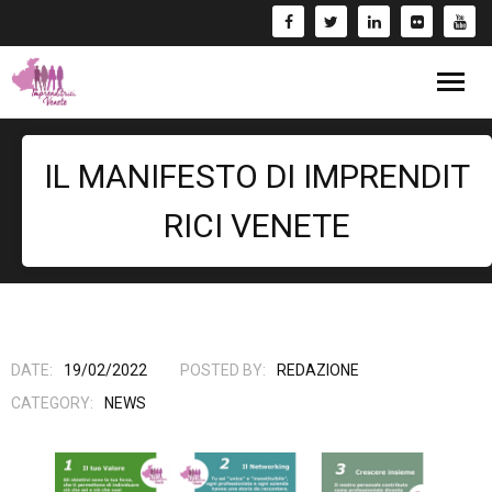
Blog
IL MANIFESTO DI IMPRENDIT
Eventi
RICI VENETE
Bandi
Formazione
- Corsi/Webinar
Rassegna Stampa
DATE:
19/02/2022
POSTED BY:
REDAZIONE
CATEGORY:
NEWS
Libri
Fai una Donazione e entra nel Circuito GIV!