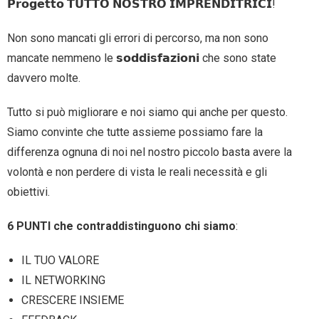
𝗣𝗿𝗼𝗴𝗲𝘁𝘁𝗼 𝗧𝗨𝗧𝗧𝗢 𝗡𝗢𝗦𝗧𝗥𝗢 𝗜𝗠𝗣𝗥𝗘𝗡𝗗𝗜𝗧𝗥𝗜𝗖𝗜!
Non sono mancati gli errori di percorso, ma non sono
mancate nemmeno le 𝘀𝗼𝗱𝗱𝗶𝘀𝗳𝗮𝘇𝗶𝗼𝗻𝗶 che sono state
davvero molte.
Tutto si può migliorare e noi siamo qui anche per questo.
Siamo convinte che tutte assieme possiamo fare la
differenza ognuna di noi nel nostro piccolo basta avere la
volontà e non perdere di vista le reali necessità e gli
obiettivi.
6 PUNTI che contraddistinguono chi siamo
:
IL TUO VALORE
IL NETWORKING
CRESCERE INSIEME