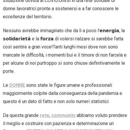
situazione dovuta al COVID.Unirsi in una rete solidale di
donne lavoratrici pronte a sostenersi e a far conoscere le
eccellenze del territorio.
Nessuno avrebbe immaginato che da lì a poco l’𝗲𝗻𝗲𝗿𝗴𝗶𝗮, la
𝘀𝗼𝗹𝗶𝗱𝗮𝗿𝗶𝗲𝘁𝗮̀ e la 𝗳𝗼𝗿𝘇𝗮 di volersi rialzare si sarebbe fatta
così sentire a gran voce!Tanti lunghi mesi dove non sono
mancate le difficoltà, i momenti bui e il timore di non farcela e
per alcune di noi purtroppo si sono chiuse definitivamente le
porte.
Le
DONNE
sono state le figure umane e professionali
maggiormente colpite dalla conseguenza della pandemia e
questo é un dato di fatto e non solo numeri statistici.
Da questa grande
rete
,
community
abbiamo voluto prendere
il meglio e costruire con pazienza e determinazione un