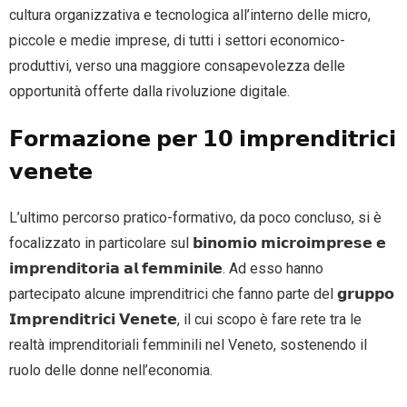
cultura organizzativa e tecnologica all’interno delle micro,
piccole e medie imprese, di tutti i settori economico-
produttivi, verso una maggiore consapevolezza delle
opportunità offerte dalla rivoluzione digitale.
𝗙𝗼𝗿𝗺𝗮𝘇𝗶𝗼𝗻𝗲 𝗽𝗲𝗿 𝟭𝟬 𝗶𝗺𝗽𝗿𝗲𝗻𝗱𝗶𝘁𝗿𝗶𝗰𝗶
𝘃𝗲𝗻𝗲𝘁𝗲
L’ultimo percorso pratico-formativo, da poco concluso, si è
focalizzato in particolare sul 𝗯𝗶𝗻𝗼𝗺𝗶𝗼 𝗺𝗶𝗰𝗿𝗼𝗶𝗺𝗽𝗿𝗲𝘀𝗲 𝗲
𝗶𝗺𝗽𝗿𝗲𝗻𝗱𝗶𝘁𝗼𝗿𝗶𝗮 𝗮𝗹 𝗳𝗲𝗺𝗺𝗶𝗻𝗶𝗹𝗲. Ad esso hanno
partecipato alcune imprenditrici che fanno parte del 𝗴𝗿𝘂𝗽𝗽𝗼
𝗜𝗺𝗽𝗿𝗲𝗻𝗱𝗶𝘁𝗿𝗶𝗰𝗶 𝗩𝗲𝗻𝗲𝘁𝗲, il cui scopo è fare rete tra le
realtà imprenditoriali femminili nel Veneto, sostenendo il
ruolo delle donne nell’economia.