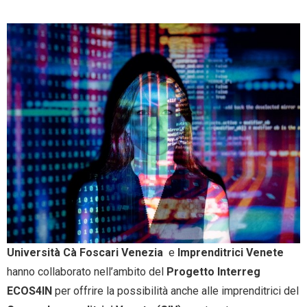
- Entra nel Circuito
Contatti
Università Cà Foscari Venezia
e
Imprenditrici Venete
hanno collaborato nell’ambito del
Progetto Interreg
ECOS4IN
per offrire la possibilità anche alle imprenditrici del