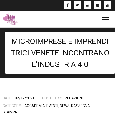
Blog
MICROIMPRESE E IMPRENDI
Eventi
TRICI VENETE INCONTRANO
Bandi
L’INDUSTRIA 4.0
Formazione
- Corsi/Webinar
Rassegna Stampa
Libri
DATE:
02/12/2021
POSTED BY:
REDAZIONE
CATEGORY:
ACCADEMIA
,
EVENTI
,
NEWS
,
RASSEGNA
Fai una Donazione e entra nel Circuito GIV!
STAMPA