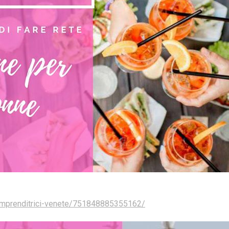
imprenditrici-venete/751848885355162/