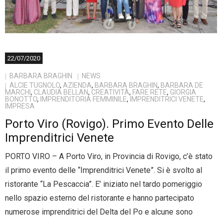
- Entra nel Circuito
Contatti
22/07/2020
BARBARA BRAGHIN
NEWS
ALCIE TUGNOLO
,
AZIENDA
,
BARBARA BRAGHIN
,
BARBARA DE
MARCHI
,
CLAUDIA BELLAN
,
CREATIVITÀ
,
FARE RETE
,
GIORGIA
BONOTTO
,
IMPRENDITORIA FEMMINILE
,
IMPRENDITRICI VENETE
,
IMPRESA
Porto Viro (Rovigo). Primo Evento Delle
Imprenditrici Venete
PORTO VIRO – A Porto Viro, in Provincia di Rovigo, c’è stato
il primo evento delle “Imprenditrici Venete”. Si è svolto al
ristorante “La Pescaccia”. E’ iniziato nel tardo pomeriggio
nello spazio esterno del ristorante e hanno partecipato
numerose imprenditrici del Delta del Po e alcune sono