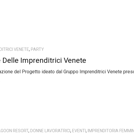
DITRICI VENETE
,
PARTY
Delle Imprenditrici Venete
zione del Progetto ideato dal Gruppo Imprenditrici Venete preso
.
LAGOON RESORT
,
DONNE LAVORATRICI
,
EVENTI
,
IMPRENDITORIA FEMMIN