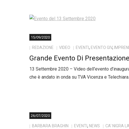
15/09/2020
REDAZIONE
VIDEO
EVENTI
,
EVENTO GIV
,
IMPREN
Grande Evento Di Presentazione 
13 Settembre 2020 – Video dell’evento d’inaugura
che è andato in onda su TVA Vicenza e Telechiara
26/07/2020
BARBARA BRAGHIN
EVENTI
,
NEWS
CA' NIGRA 