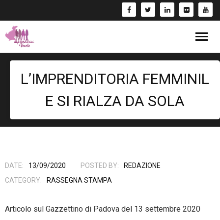
Blog
L’IMPRENDITORIA FEMMINIL
Eventi
E SI RIALZA DA SOLA
Bandi
Formazione
- Corsi/Webinar
Rassegna Stampa
DATE:
13/09/2020
POSTED BY:
REDAZIONE
CATEGORY:
RASSEGNA STAMPA
Libri
Articolo sul Gazzettino di Padova del 13 settembre 2020
Fai una Donazione e entra nel Circuito GIV!