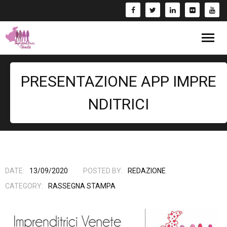
Blog
PRESENTAZIONE APP IMPRE
Eventi
NDITRICI
Bandi
Formazione
- Corsi/Webinar
Rassegna Stampa
DATE:
13/09/2020
POSTED BY:
REDAZIONE
CATEGORY:
RASSEGNA STAMPA
Libri
Fai una Donazione e entra nel Circuito GIV!