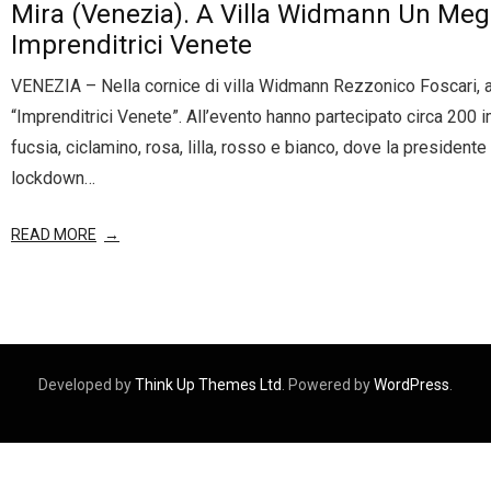
Mira (Venezia). A Villa Widmann Un Meg
- Entra nel Circuito
Contatti
Imprenditrici Venete
VENEZIA – Nella cornice di villa Widmann Rezzonico Foscari, a
“Imprenditrici Venete”. All’evento hanno partecipato circa 200 im
fucsia, ciclamino, rosa, lilla, rosso e bianco, dove la president
lockdown…
READ MORE
Developed by
Think Up Themes Ltd
. Powered by
WordPress
.