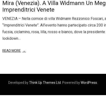
Mira (Venezia). A Villa Widmann Un Meg
- Entra nel Circuito
Contatti
Imprenditrici Venete
VENEZIA – Nella cornice di villa Widmann Rezzonico Foscari, a
“Imprenditrici Venete”. All’evento hanno partecipato circa 200 im
fucsia, ciclamino, rosa, lilla, rosso e bianco, dove la president
lockdown…
READ MORE
Developed by
Think Up Themes Ltd
. Powered by
WordPress
.